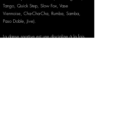
Tango, Quick Step, Slow Fox, Vase
Viennoise, Cha-Cha-Cha, Rumba, Samba,
Paso Doble, Jive).
La danse sportive est une discipline à la fois
sportive et artistique qui se pratique en
couple, plus connue sous le nom de "danses
de salon" lorsqu’elle est pratiquée en loisir.
Dans le monde entier, à travers son
dynamisme, son élégance et sa gaieté, la
danse sportive fait rêver !!
Ce cours peut être donné en cours privé en
préparation de Danse de Compétition.