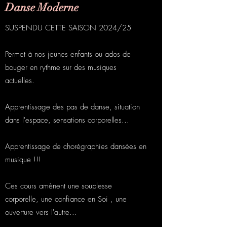
Danse Moderne
SUSPENDU CETTE SAISON 2024/25
Permet à nos jeunes enfants ou ados de
bouger en rythme sur des musiques
actuelles.
Apprentissage des pas de danse, situation
dans l'espace, sensations corporelles...
Apprentissage de chorégraphies dansées en
musique !!!
Ces cours amènent une souplesse
corporelle, une confiance en Soi , une
ouverture vers l'autre...