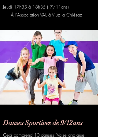
Jeudi 17h35 à 18h35 ( 7/11ans)
À l'Association VAL à Viuz la Chiésaz​
Danses Sportives de 9/12ans
Ceci comprend 10 danses (Valse anglaise,